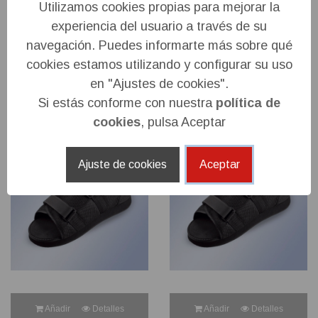
Añadir
Detalles
Añadir
Detalles
Utilizamos cookies propias para mejorar la
experiencia del usuario a través de su
ZAPATO POSTQUIRÚRGICO
ZAPATO POSTQUIRÚRGICO
navegación. Puedes informarte más sobre qué
EN TALO TALLA 3 (41-42) CP02
TALLA 0 (33-35) CP01 ORLIMAN
cookies estamos utilizando y configurar su uso
ORLIMAN
22,00 €
en "Ajustes de cookies".
23,00 €
Si estás conforme con nuestra
política de
cookies
, pulsa Aceptar
Ajuste de cookies
Aceptar
Añadir
Detalles
Añadir
Detalles