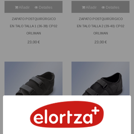
Añadir
Detalles
Añadir
Detalles
ZAPATO POSTQUIRÚRGICO
ZAPATO POSTQUIRÚRGICO
EN TALO TALLA 1 (36-38) CP02
EN TALO TALLA 2 (39-40) CP02
ORLIMAN
ORLIMAN
23,00 €
23,00 €