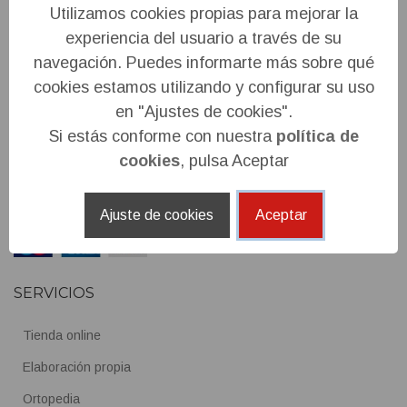
Utilizamos cookies propias para mejorar la
experiencia del usuario a través de su
Juan Gisasola, 18 - 20600 EIBAR (Gipuzkoa)
navegación. Puedes informarte más sobre qué
Farmacia: 943 20 61 00
cookies estamos utilizando y configurar su uso
Dietista (WhatsApp): 688 697 846
en "Ajustes de cookies".
Si estás conforme con nuestra
política de
info@elortzabotika.com
cookies
, pulsa Aceptar
Lunes a viernes (24 horas)
Sábados y domingos (22:00 - 09:00 horas)
Ajuste de cookies
Aceptar
SERVICIOS
Tienda online
Elaboración propia
Ortopedia