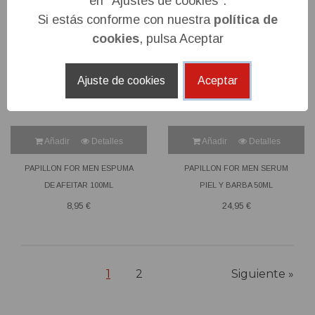
en "Ajustes de cookies".
Si estás conforme con nuestra
política de
cookies
, pulsa Aceptar
Ajuste de cookies
Aceptar
Añadir
Detalles
Añadir
Detalles
PAPILLON FOR MEN ESPUMA
PAPILLON FOR MEN SERUM
DE AFEITAR 100ML
PIEL Y BARBA 50ML
8,95 €
24,95 €
1
2
Siguiente »