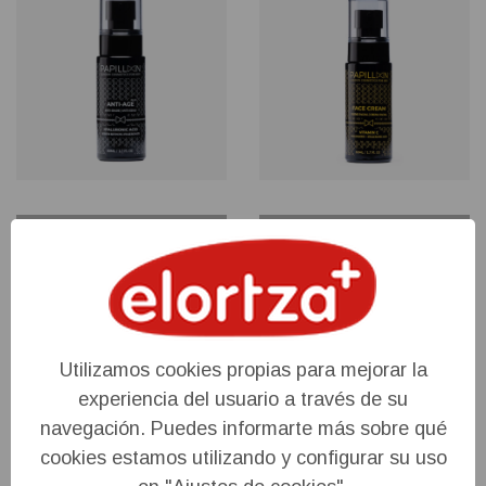
Añadir
Detalles
Añadir
Detalles
PAPILLON FOR MEN ANTI-AGE
PAPILLON FOR MEN CREMA
PLUS ACIDO HIALURONICO
FACIAL VITAMINA C 50ML
50ML
29,95 €
39,50 €
Utilizamos cookies propias para mejorar la
experiencia del usuario a través de su
navegación. Puedes informarte más sobre qué
cookies estamos utilizando y configurar su uso